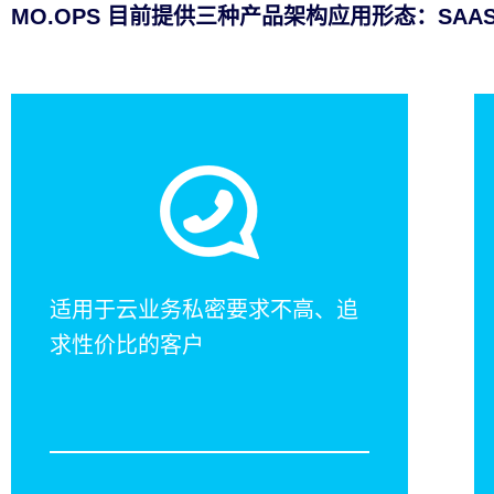
MO.OPS 目前提供三种产品架构应用形态：SAAS
适用于云业务私密要求不高、追
求性价比的客户