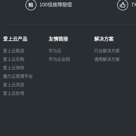
100倍故障赔偿
7
爱上云产品
友情链接
解决方案
爱上云智选
华为云
行业解决方案
爱上云乐购
华为企业网
通用解决方案
爱上云快传
魔力云管理平台
爱上云灵驭
爱上云妙用