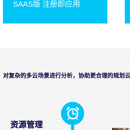
SAAS版 注册即应用
对复杂的多云场景进行分析，协助更合理的规划
资源管理