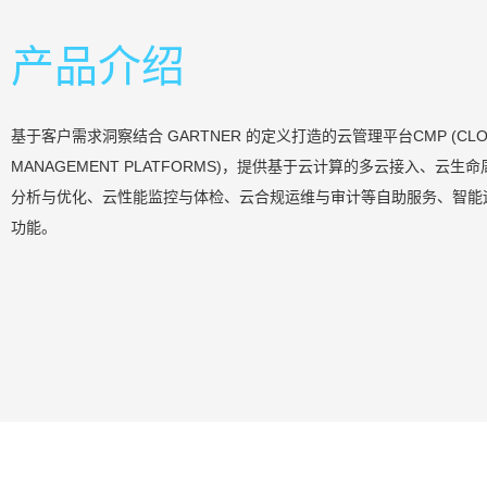
产品介绍
基于客户需求洞察结合 GARTNER 的定义打造的云管理平台CMP (CLO
MANAGEMENT PLATFORMS)，提供基于云计算的多云接入、云生
分析与优化、云性能监控与体检、云合规运维与审计等自助服务、智能
功能。