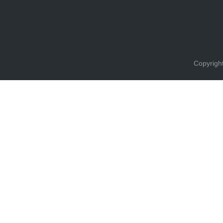
Copyr